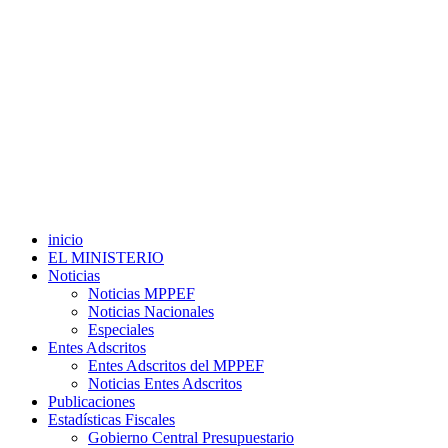
inicio
EL MINISTERIO
Noticias
Noticias MPPEF
Noticias Nacionales
Especiales
Entes Adscritos
Entes Adscritos del MPPEF
Noticias Entes Adscritos
Publicaciones
Estadísticas Fiscales
Gobierno Central Presupuestario