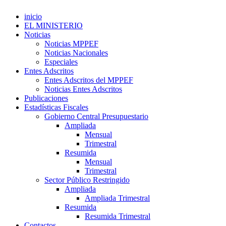
inicio
EL MINISTERIO
Noticias
Noticias MPPEF
Noticias Nacionales
Especiales
Entes Adscritos
Entes Adscritos del MPPEF
Noticias Entes Adscritos
Publicaciones
Estadísticas Fiscales
Gobierno Central Presupuestario
Ampliada
Mensual
Trimestral
Resumida
Mensual
Trimestral
Sector Público Restringido
Ampliada
Ampliada Trimestral
Resumida
Resumida Trimestral
Contactos