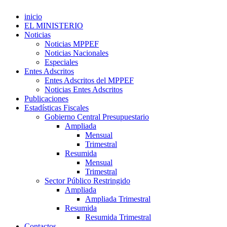
inicio
EL MINISTERIO
Noticias
Noticias MPPEF
Noticias Nacionales
Especiales
Entes Adscritos
Entes Adscritos del MPPEF
Noticias Entes Adscritos
Publicaciones
Estadísticas Fiscales
Gobierno Central Presupuestario
Ampliada
Mensual
Trimestral
Resumida
Mensual
Trimestral
Sector Público Restringido
Ampliada
Ampliada Trimestral
Resumida
Resumida Trimestral
Contactos