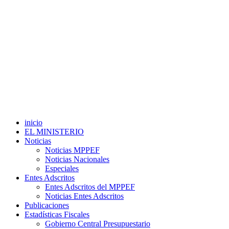
inicio
EL MINISTERIO
Noticias
Noticias MPPEF
Noticias Nacionales
Especiales
Entes Adscritos
Entes Adscritos del MPPEF
Noticias Entes Adscritos
Publicaciones
Estadísticas Fiscales
Gobierno Central Presupuestario