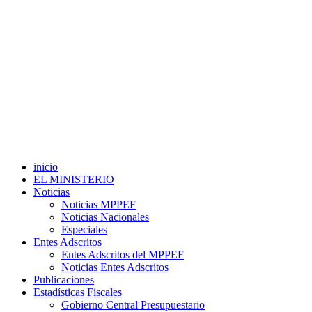
inicio
EL MINISTERIO
Noticias
Noticias MPPEF
Noticias Nacionales
Especiales
Entes Adscritos
Entes Adscritos del MPPEF
Noticias Entes Adscritos
Publicaciones
Estadísticas Fiscales
Gobierno Central Presupuestario