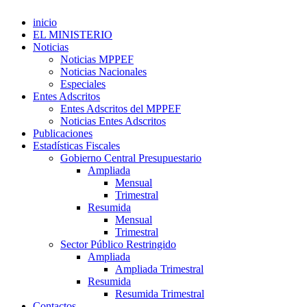
inicio
EL MINISTERIO
Noticias
Noticias MPPEF
Noticias Nacionales
Especiales
Entes Adscritos
Entes Adscritos del MPPEF
Noticias Entes Adscritos
Publicaciones
Estadísticas Fiscales
Gobierno Central Presupuestario
Ampliada
Mensual
Trimestral
Resumida
Mensual
Trimestral
Sector Público Restringido
Ampliada
Ampliada Trimestral
Resumida
Resumida Trimestral
Contactos