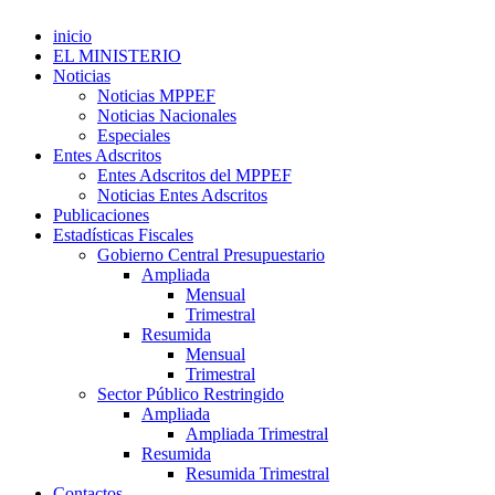
inicio
EL MINISTERIO
Noticias
Noticias MPPEF
Noticias Nacionales
Especiales
Entes Adscritos
Entes Adscritos del MPPEF
Noticias Entes Adscritos
Publicaciones
Estadísticas Fiscales
Gobierno Central Presupuestario
Ampliada
Mensual
Trimestral
Resumida
Mensual
Trimestral
Sector Público Restringido
Ampliada
Ampliada Trimestral
Resumida
Resumida Trimestral
Contactos