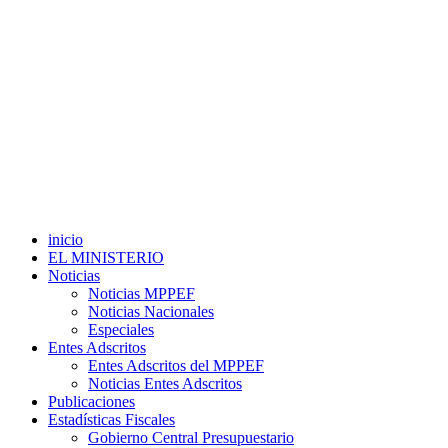
inicio
EL MINISTERIO
Noticias
Noticias MPPEF
Noticias Nacionales
Especiales
Entes Adscritos
Entes Adscritos del MPPEF
Noticias Entes Adscritos
Publicaciones
Estadísticas Fiscales
Gobierno Central Presupuestario