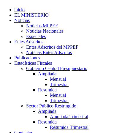
inicio
EL MINISTERIO
Noticias
Noticias MPPEF
Noticias Nacionales
Especiales
Entes Adscritos
Entes Adscritos del MPPEF
Noticias Entes Adscritos
Publicaciones
Estadísticas Fiscales
Gobierno Central Presupuestario
Ampliada
Mensual
Trimestral
Resumida
Mensual
Trimestral
Sector Público Restringido
Ampliada
Ampliada Trimestral
Resumida
Resumida Trimestral
Contactos