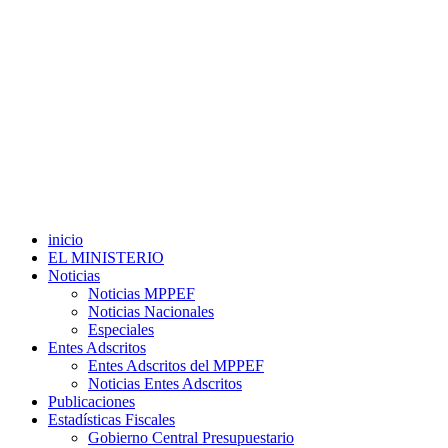
inicio
EL MINISTERIO
Noticias
Noticias MPPEF
Noticias Nacionales
Especiales
Entes Adscritos
Entes Adscritos del MPPEF
Noticias Entes Adscritos
Publicaciones
Estadísticas Fiscales
Gobierno Central Presupuestario