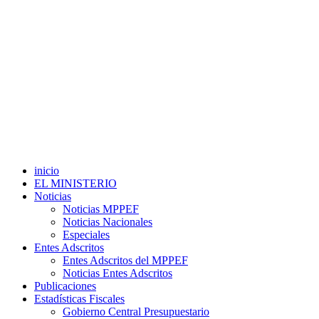
inicio
EL MINISTERIO
Noticias
Noticias MPPEF
Noticias Nacionales
Especiales
Entes Adscritos
Entes Adscritos del MPPEF
Noticias Entes Adscritos
Publicaciones
Estadísticas Fiscales
Gobierno Central Presupuestario