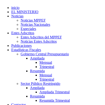
inicio
EL MINISTERIO
Noticias
Noticias MPPEF
Noticias Nacionales
Especiales
Entes Adscritos
Entes Adscritos del MPPEF
Noticias Entes Adscritos
Publicaciones
Estadísticas Fiscales
Gobierno Central Presupuestario
Ampliada
Mensual
Trimestral
Resumida
Mensual
Trimestral
Sector Público Restringido
Ampliada
Ampliada Trimestral
Resumida
Resumida Trimestral
Contactos