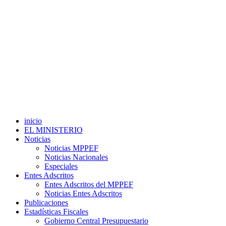
inicio
EL MINISTERIO
Noticias
Noticias MPPEF
Noticias Nacionales
Especiales
Entes Adscritos
Entes Adscritos del MPPEF
Noticias Entes Adscritos
Publicaciones
Estadísticas Fiscales
Gobierno Central Presupuestario