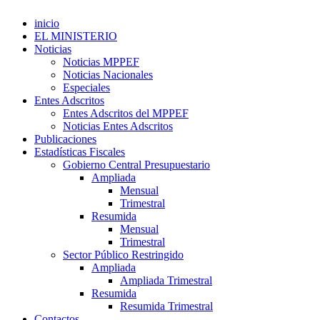
inicio
EL MINISTERIO
Noticias
Noticias MPPEF
Noticias Nacionales
Especiales
Entes Adscritos
Entes Adscritos del MPPEF
Noticias Entes Adscritos
Publicaciones
Estadísticas Fiscales
Gobierno Central Presupuestario
Ampliada
Mensual
Trimestral
Resumida
Mensual
Trimestral
Sector Público Restringido
Ampliada
Ampliada Trimestral
Resumida
Resumida Trimestral
Contactos