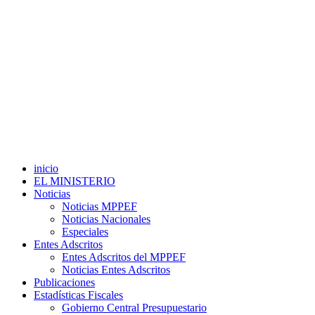
inicio
EL MINISTERIO
Noticias
Noticias MPPEF
Noticias Nacionales
Especiales
Entes Adscritos
Entes Adscritos del MPPEF
Noticias Entes Adscritos
Publicaciones
Estadísticas Fiscales
Gobierno Central Presupuestario