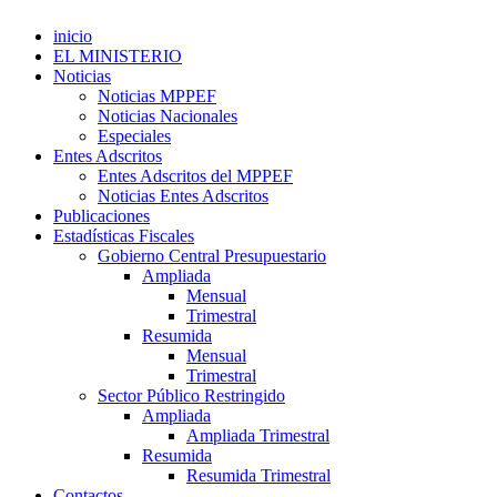
inicio
EL MINISTERIO
Noticias
Noticias MPPEF
Noticias Nacionales
Especiales
Entes Adscritos
Entes Adscritos del MPPEF
Noticias Entes Adscritos
Publicaciones
Estadísticas Fiscales
Gobierno Central Presupuestario
Ampliada
Mensual
Trimestral
Resumida
Mensual
Trimestral
Sector Público Restringido
Ampliada
Ampliada Trimestral
Resumida
Resumida Trimestral
Contactos