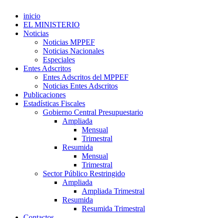
inicio
EL MINISTERIO
Noticias
Noticias MPPEF
Noticias Nacionales
Especiales
Entes Adscritos
Entes Adscritos del MPPEF
Noticias Entes Adscritos
Publicaciones
Estadísticas Fiscales
Gobierno Central Presupuestario
Ampliada
Mensual
Trimestral
Resumida
Mensual
Trimestral
Sector Público Restringido
Ampliada
Ampliada Trimestral
Resumida
Resumida Trimestral
Contactos