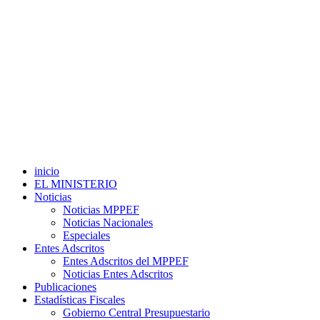
inicio
EL MINISTERIO
Noticias
Noticias MPPEF
Noticias Nacionales
Especiales
Entes Adscritos
Entes Adscritos del MPPEF
Noticias Entes Adscritos
Publicaciones
Estadísticas Fiscales
Gobierno Central Presupuestario