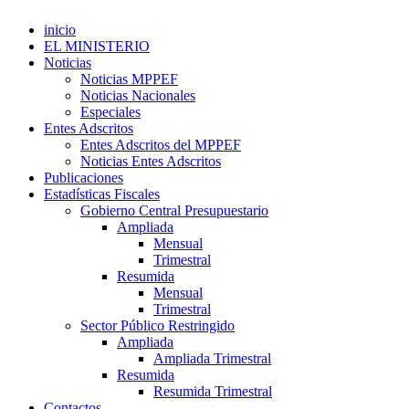
inicio
EL MINISTERIO
Noticias
Noticias MPPEF
Noticias Nacionales
Especiales
Entes Adscritos
Entes Adscritos del MPPEF
Noticias Entes Adscritos
Publicaciones
Estadísticas Fiscales
Gobierno Central Presupuestario
Ampliada
Mensual
Trimestral
Resumida
Mensual
Trimestral
Sector Público Restringido
Ampliada
Ampliada Trimestral
Resumida
Resumida Trimestral
Contactos