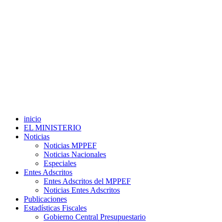
inicio
EL MINISTERIO
Noticias
Noticias MPPEF
Noticias Nacionales
Especiales
Entes Adscritos
Entes Adscritos del MPPEF
Noticias Entes Adscritos
Publicaciones
Estadísticas Fiscales
Gobierno Central Presupuestario