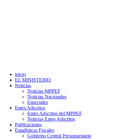
inicio
EL MINISTERIO
Noticias
Noticias MPPEF
Noticias Nacionales
Especiales
Entes Adscritos
Entes Adscritos del MPPEF
Noticias Entes Adscritos
Publicaciones
Estadísticas Fiscales
Gobierno Central Presupuestario