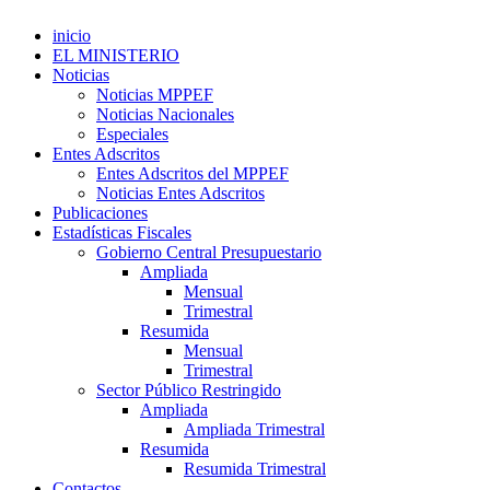
inicio
EL MINISTERIO
Noticias
Noticias MPPEF
Noticias Nacionales
Especiales
Entes Adscritos
Entes Adscritos del MPPEF
Noticias Entes Adscritos
Publicaciones
Estadísticas Fiscales
Gobierno Central Presupuestario
Ampliada
Mensual
Trimestral
Resumida
Mensual
Trimestral
Sector Público Restringido
Ampliada
Ampliada Trimestral
Resumida
Resumida Trimestral
Contactos