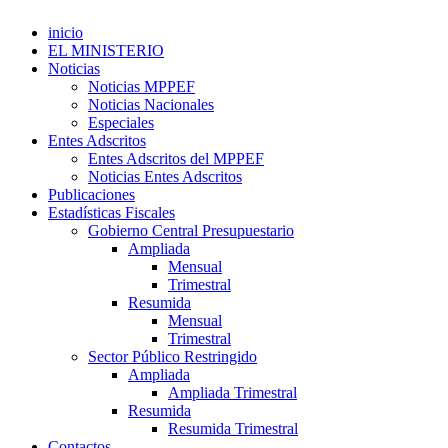
inicio
EL MINISTERIO
Noticias
Noticias MPPEF
Noticias Nacionales
Especiales
Entes Adscritos
Entes Adscritos del MPPEF
Noticias Entes Adscritos
Publicaciones
Estadísticas Fiscales
Gobierno Central Presupuestario
Ampliada
Mensual
Trimestral
Resumida
Mensual
Trimestral
Sector Público Restringido
Ampliada
Ampliada Trimestral
Resumida
Resumida Trimestral
Contactos