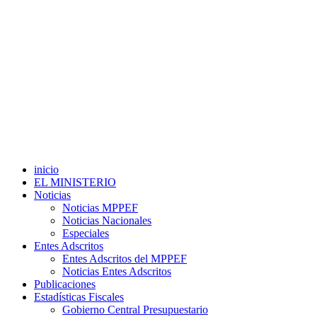
inicio
EL MINISTERIO
Noticias
Noticias MPPEF
Noticias Nacionales
Especiales
Entes Adscritos
Entes Adscritos del MPPEF
Noticias Entes Adscritos
Publicaciones
Estadísticas Fiscales
Gobierno Central Presupuestario