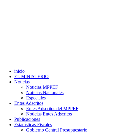
inicio
EL MINISTERIO
Noticias
Noticias MPPEF
Noticias Nacionales
Especiales
Entes Adscritos
Entes Adscritos del MPPEF
Noticias Entes Adscritos
Publicaciones
Estadísticas Fiscales
Gobierno Central Presupuestario