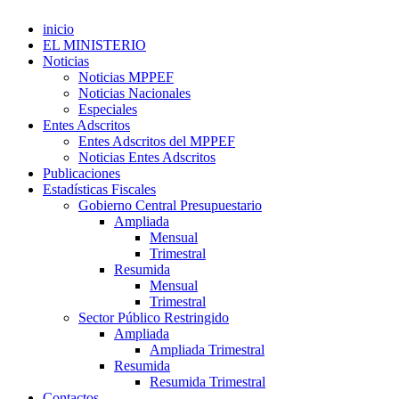
inicio
EL MINISTERIO
Noticias
Noticias MPPEF
Noticias Nacionales
Especiales
Entes Adscritos
Entes Adscritos del MPPEF
Noticias Entes Adscritos
Publicaciones
Estadísticas Fiscales
Gobierno Central Presupuestario
Ampliada
Mensual
Trimestral
Resumida
Mensual
Trimestral
Sector Público Restringido
Ampliada
Ampliada Trimestral
Resumida
Resumida Trimestral
Contactos