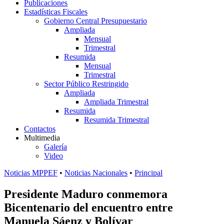
Publicaciones
Estadísticas Fiscales
Gobierno Central Presupuestario
Ampliada
Mensual
Trimestral
Resumida
Mensual
Trimestral
Sector Público Restringido
Ampliada
Ampliada Trimestral
Resumida
Resumida Trimestral
Contactos
Multimedia
Galería
Video
Noticias MPPEF
•
Noticias Nacionales
•
Principal
Presidente Maduro conmemora
Bicentenario del encuentro entre
Manuela Sáenz y Bolívar