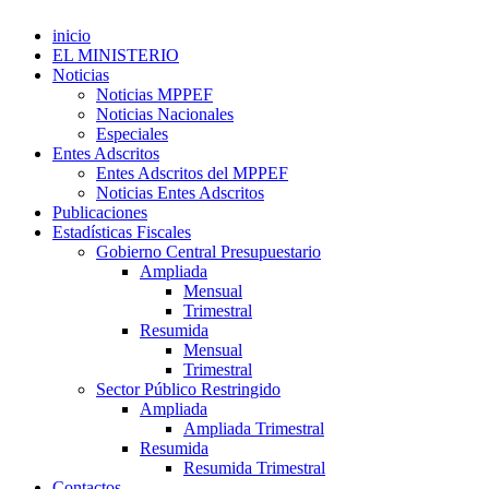
inicio
EL MINISTERIO
Noticias
Noticias MPPEF
Noticias Nacionales
Especiales
Entes Adscritos
Entes Adscritos del MPPEF
Noticias Entes Adscritos
Publicaciones
Estadísticas Fiscales
Gobierno Central Presupuestario
Ampliada
Mensual
Trimestral
Resumida
Mensual
Trimestral
Sector Público Restringido
Ampliada
Ampliada Trimestral
Resumida
Resumida Trimestral
Contactos