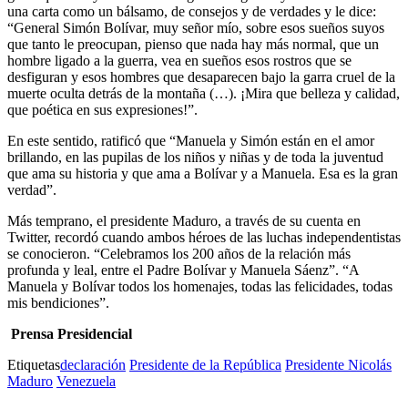
una carta como un bálsamo, de consejos y de verdades y le dice:
“General Simón Bolívar, muy señor mío, sobre esos sueños suyos
que tanto le preocupan, pienso que nada hay más normal, que un
hombre ligado a la guerra, vea en sueños esos rostros que se
desfiguran y esos hombres que desaparecen bajo la garra cruel de la
muerte oculta detrás de la montaña (…). ¡Mira que belleza y calidad,
que poética en sus expresiones!”.
En este sentido, ratificó que “Manuela y Simón están en el amor
brillando, en las pupilas de los niños y niñas y de toda la juventud
que ama su historia y que ama a Bolívar y a Manuela. Esa es la gran
verdad”.
Más temprano, el presidente Maduro, a través de su cuenta en
Twitter, recordó cuando ambos héroes de las luchas independentistas
se conocieron. “Celebramos los 200 años de la relación más
profunda y leal, entre el Padre Bolívar y Manuela Sáenz”. “A
Manuela y Bolívar todos los homenajes, todas las felicidades, todas
mis bendiciones”.
Prensa Presidencial
Etiquetas
declaración
Presidente de la República
Presidente Nicolás
Maduro
Venezuela