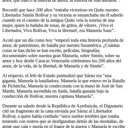
amor, que marcó la historia de ahora, la historia de más adelante”.
Recordó que hace 200 años “entraba victorioso en Quito nuestro
Libertador Simón Bolívar y su victoria se ensanchaba sin él saberlo
cuando en el camino de la antigua Quito veía la sonrisa de una
mujer, quien lo bañaba de rosas, de gritos, de vítores. ¡Viva el
Libertador, Viva Bolívar, Viva la libertad!, era Manuela Sanz”.
Acotó que un día como hoy “empezó toda esta historia profunda de
amor, de patriotismo, de batalla por nuestra Suramérica. ¿Cuántas
cosas se han dicho se han escrito, películas, biografías,
documentales sobre nuestra gran Manuela, sobre Simón, sobre su
amor y hoy desde Caracas Venezuela celebramos los 200 años del
amor, de la vida, de la libertad, de Manuela y de Simón”.
Al respecto, el Jefe de Estado puntualizó que Sáenz era “una
giganta, Manuela la batalladora. Manuela la que estuvo en la Batalla
de Pichincha, Manuela la condecorada con la mano de José de San
Martín, Manuela ascendida en Junín, batalla ganada bajo la
conducción de Bolívar, nuestra capitana Manuela”.
Durante su saludo desde la República de Azerbaiyán, el Dignatario
citó un fragmento de la carta enviada por Sáenz al Libertador
Bolívar, a quien había confiado “unos sueños terribles que estaba
teniendo con rostros que se desfiguraban detrás de las montañas, de
gente que caía y moría en el fragor de la guerra y Manuela le escribe