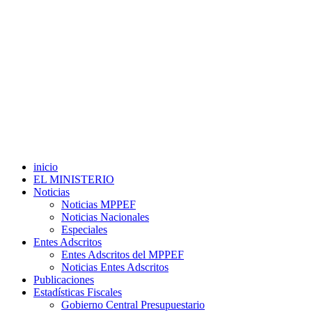
inicio
EL MINISTERIO
Noticias
Noticias MPPEF
Noticias Nacionales
Especiales
Entes Adscritos
Entes Adscritos del MPPEF
Noticias Entes Adscritos
Publicaciones
Estadísticas Fiscales
Gobierno Central Presupuestario