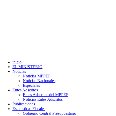
inicio
EL MINISTERIO
Noticias
Noticias MPPEF
Noticias Nacionales
Especiales
Entes Adscritos
Entes Adscritos del MPPEF
Noticias Entes Adscritos
Publicaciones
Estadísticas Fiscales
Gobierno Central Presupuestario