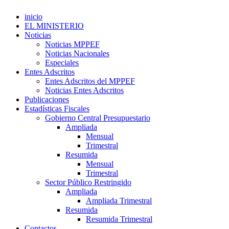
inicio
EL MINISTERIO
Noticias
Noticias MPPEF
Noticias Nacionales
Especiales
Entes Adscritos
Entes Adscritos del MPPEF
Noticias Entes Adscritos
Publicaciones
Estadísticas Fiscales
Gobierno Central Presupuestario
Ampliada
Mensual
Trimestral
Resumida
Mensual
Trimestral
Sector Público Restringido
Ampliada
Ampliada Trimestral
Resumida
Resumida Trimestral
Contactos