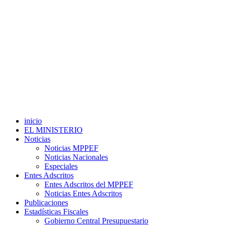
inicio
EL MINISTERIO
Noticias
Noticias MPPEF
Noticias Nacionales
Especiales
Entes Adscritos
Entes Adscritos del MPPEF
Noticias Entes Adscritos
Publicaciones
Estadísticas Fiscales
Gobierno Central Presupuestario