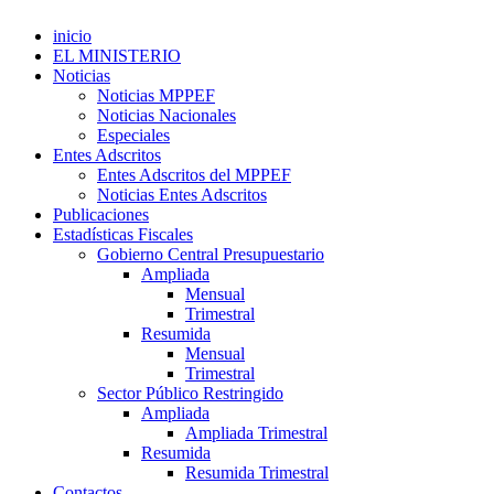
inicio
EL MINISTERIO
Noticias
Noticias MPPEF
Noticias Nacionales
Especiales
Entes Adscritos
Entes Adscritos del MPPEF
Noticias Entes Adscritos
Publicaciones
Estadísticas Fiscales
Gobierno Central Presupuestario
Ampliada
Mensual
Trimestral
Resumida
Mensual
Trimestral
Sector Público Restringido
Ampliada
Ampliada Trimestral
Resumida
Resumida Trimestral
Contactos