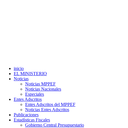
inicio
EL MINISTERIO
Noticias
Noticias MPPEF
Noticias Nacionales
Especiales
Entes Adscritos
Entes Adscritos del MPPEF
Noticias Entes Adscritos
Publicaciones
Estadísticas Fiscales
Gobierno Central Presupuestario