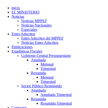
inicio
EL MINISTERIO
Noticias
Noticias MPPEF
Noticias Nacionales
Especiales
Entes Adscritos
Entes Adscritos del MPPEF
Noticias Entes Adscritos
Publicaciones
Estadísticas Fiscales
Gobierno Central Presupuestario
Ampliada
Mensual
Trimestral
Resumida
Mensual
Trimestral
Sector Público Restringido
Ampliada
Ampliada Trimestral
Resumida
Resumida Trimestral
Contactos