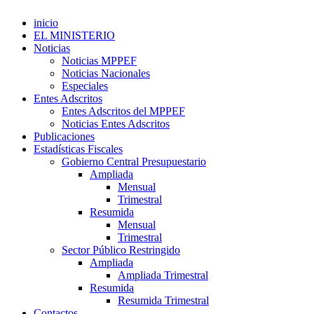
inicio
EL MINISTERIO
Noticias
Noticias MPPEF
Noticias Nacionales
Especiales
Entes Adscritos
Entes Adscritos del MPPEF
Noticias Entes Adscritos
Publicaciones
Estadísticas Fiscales
Gobierno Central Presupuestario
Ampliada
Mensual
Trimestral
Resumida
Mensual
Trimestral
Sector Público Restringido
Ampliada
Ampliada Trimestral
Resumida
Resumida Trimestral
Contactos