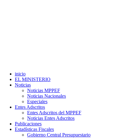
inicio
EL MINISTERIO
Noticias
Noticias MPPEF
Noticias Nacionales
Especiales
Entes Adscritos
Entes Adscritos del MPPEF
Noticias Entes Adscritos
Publicaciones
Estadísticas Fiscales
Gobierno Central Presupuestario