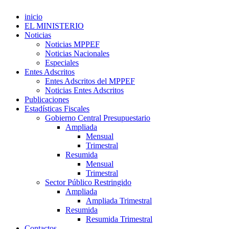
inicio
EL MINISTERIO
Noticias
Noticias MPPEF
Noticias Nacionales
Especiales
Entes Adscritos
Entes Adscritos del MPPEF
Noticias Entes Adscritos
Publicaciones
Estadísticas Fiscales
Gobierno Central Presupuestario
Ampliada
Mensual
Trimestral
Resumida
Mensual
Trimestral
Sector Público Restringido
Ampliada
Ampliada Trimestral
Resumida
Resumida Trimestral
Contactos