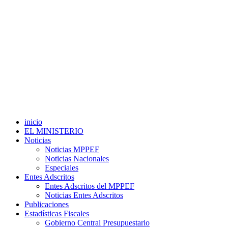
inicio
EL MINISTERIO
Noticias
Noticias MPPEF
Noticias Nacionales
Especiales
Entes Adscritos
Entes Adscritos del MPPEF
Noticias Entes Adscritos
Publicaciones
Estadísticas Fiscales
Gobierno Central Presupuestario