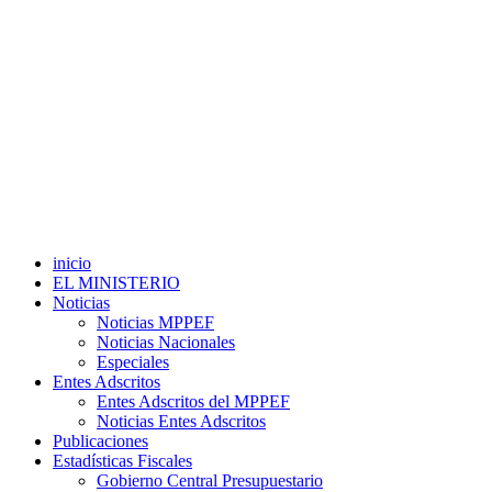
inicio
EL MINISTERIO
Noticias
Noticias MPPEF
Noticias Nacionales
Especiales
Entes Adscritos
Entes Adscritos del MPPEF
Noticias Entes Adscritos
Publicaciones
Estadísticas Fiscales
Gobierno Central Presupuestario