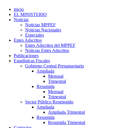
inicio
EL MINISTERIO
Noticias
Noticias MPPEF
Noticias Nacionales
Especiales
Entes Adscritos
Entes Adscritos del MPPEF
Noticias Entes Adscritos
Publicaciones
Estadísticas Fiscales
Gobierno Central Presupuestario
Ampliada
Mensual
Trimestral
Resumida
Mensual
Trimestral
Sector Público Restringido
Ampliada
Ampliada Trimestral
Resumida
Resumida Trimestral
Contactos