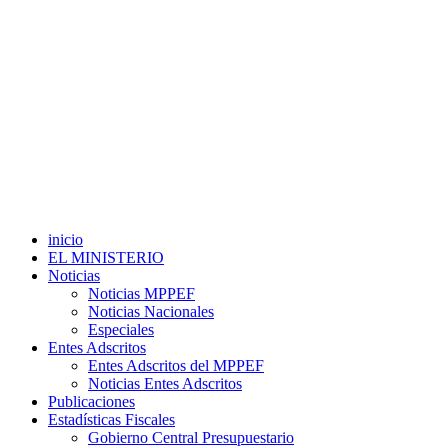
inicio
EL MINISTERIO
Noticias
Noticias MPPEF
Noticias Nacionales
Especiales
Entes Adscritos
Entes Adscritos del MPPEF
Noticias Entes Adscritos
Publicaciones
Estadísticas Fiscales
Gobierno Central Presupuestario