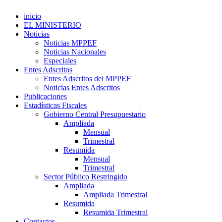
inicio
EL MINISTERIO
Noticias
Noticias MPPEF
Noticias Nacionales
Especiales
Entes Adscritos
Entes Adscritos del MPPEF
Noticias Entes Adscritos
Publicaciones
Estadísticas Fiscales
Gobierno Central Presupuestario
Ampliada
Mensual
Trimestral
Resumida
Mensual
Trimestral
Sector Público Restringido
Ampliada
Ampliada Trimestral
Resumida
Resumida Trimestral
Contactos