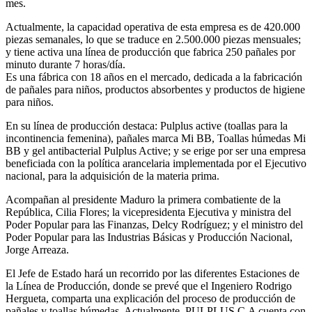
mes.
Actualmente, la capacidad operativa de esta empresa es de 420.000
piezas semanales, lo que se traduce en 2.500.000 piezas mensuales;
y tiene activa una línea de producción que fabrica 250 pañales por
minuto durante 7 horas/día.
Es una fábrica con 18 años en el mercado, dedicada a la fabricación
de pañales para niños, productos absorbentes y productos de higiene
para niños.
En su línea de producción destaca: Pulplus active (toallas para la
incontinencia femenina), pañales marca Mi BB, Toallas húmedas Mi
BB y gel antibacterial Pulplus Active; y se erige por ser una empresa
beneficiada con la política arancelaria implementada por el Ejecutivo
nacional, para la adquisición de la materia prima.
Acompañan al presidente Maduro la primera combatiente de la
República, Cilia Flores; la vicepresidenta Ejecutiva y ministra del
Poder Popular para las Finanzas, Delcy Rodríguez; y el ministro del
Poder Popular para las Industrias Básicas y Producción Nacional,
Jorge Arreaza.
El Jefe de Estado hará un recorrido por las diferentes Estaciones de
la Línea de Producción, donde se prevé que el Ingeniero Rodrigo
Hergueta, comparta una explicación del proceso de producción de
pañales y toallas húmedas. Actualmente, PULPLUS C.A cuenta con