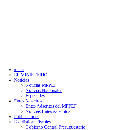
inicio
EL MINISTERIO
Noticias
Noticias MPPEF
Noticias Nacionales
Especiales
Entes Adscritos
Entes Adscritos del MPPEF
Noticias Entes Adscritos
Publicaciones
Estadísticas Fiscales
Gobierno Central Presupuestario