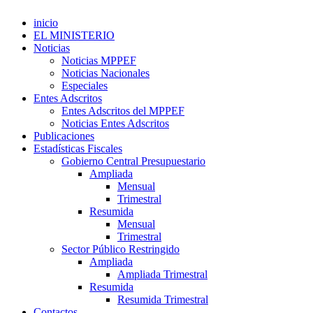
inicio
EL MINISTERIO
Noticias
Noticias MPPEF
Noticias Nacionales
Especiales
Entes Adscritos
Entes Adscritos del MPPEF
Noticias Entes Adscritos
Publicaciones
Estadísticas Fiscales
Gobierno Central Presupuestario
Ampliada
Mensual
Trimestral
Resumida
Mensual
Trimestral
Sector Público Restringido
Ampliada
Ampliada Trimestral
Resumida
Resumida Trimestral
Contactos