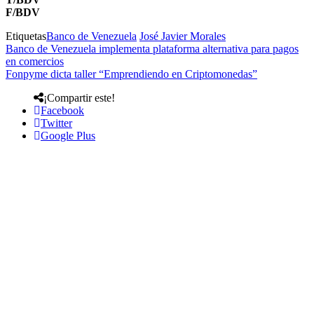
F/BDV
Etiquetas
Banco de Venezuela
José Javier Morales
Banco de Venezuela implementa plataforma alternativa para pagos
en comercios
Fonpyme dicta taller “Emprendiendo en Criptomonedas”
¡Compartir este!
Facebook
Twitter
Google Plus