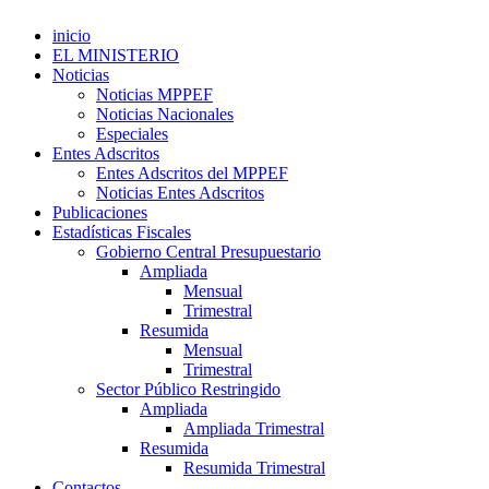
inicio
EL MINISTERIO
Noticias
Noticias MPPEF
Noticias Nacionales
Especiales
Entes Adscritos
Entes Adscritos del MPPEF
Noticias Entes Adscritos
Publicaciones
Estadísticas Fiscales
Gobierno Central Presupuestario
Ampliada
Mensual
Trimestral
Resumida
Mensual
Trimestral
Sector Público Restringido
Ampliada
Ampliada Trimestral
Resumida
Resumida Trimestral
Contactos