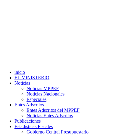
inicio
EL MINISTERIO
Noticias
Noticias MPPEF
Noticias Nacionales
Especiales
Entes Adscritos
Entes Adscritos del MPPEF
Noticias Entes Adscritos
Publicaciones
Estadísticas Fiscales
Gobierno Central Presupuestario