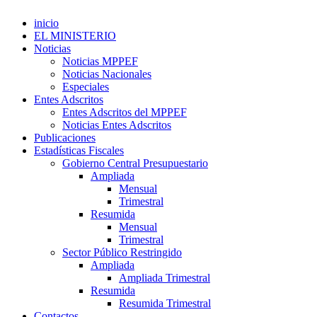
inicio
EL MINISTERIO
Noticias
Noticias MPPEF
Noticias Nacionales
Especiales
Entes Adscritos
Entes Adscritos del MPPEF
Noticias Entes Adscritos
Publicaciones
Estadísticas Fiscales
Gobierno Central Presupuestario
Ampliada
Mensual
Trimestral
Resumida
Mensual
Trimestral
Sector Público Restringido
Ampliada
Ampliada Trimestral
Resumida
Resumida Trimestral
Contactos