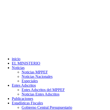
inicio
EL MINISTERIO
Noticias
Noticias MPPEF
Noticias Nacionales
Especiales
Entes Adscritos
Entes Adscritos del MPPEF
Noticias Entes Adscritos
Publicaciones
Estadísticas Fiscales
Gobierno Central Presupuestario