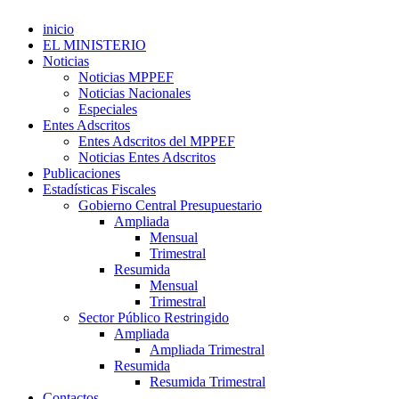
inicio
EL MINISTERIO
Noticias
Noticias MPPEF
Noticias Nacionales
Especiales
Entes Adscritos
Entes Adscritos del MPPEF
Noticias Entes Adscritos
Publicaciones
Estadísticas Fiscales
Gobierno Central Presupuestario
Ampliada
Mensual
Trimestral
Resumida
Mensual
Trimestral
Sector Público Restringido
Ampliada
Ampliada Trimestral
Resumida
Resumida Trimestral
Contactos