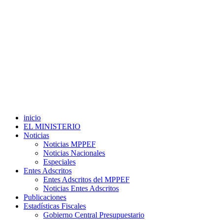
inicio
EL MINISTERIO
Noticias
Noticias MPPEF
Noticias Nacionales
Especiales
Entes Adscritos
Entes Adscritos del MPPEF
Noticias Entes Adscritos
Publicaciones
Estadísticas Fiscales
Gobierno Central Presupuestario