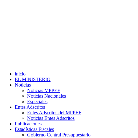
inicio
EL MINISTERIO
Noticias
Noticias MPPEF
Noticias Nacionales
Especiales
Entes Adscritos
Entes Adscritos del MPPEF
Noticias Entes Adscritos
Publicaciones
Estadísticas Fiscales
Gobierno Central Presupuestario