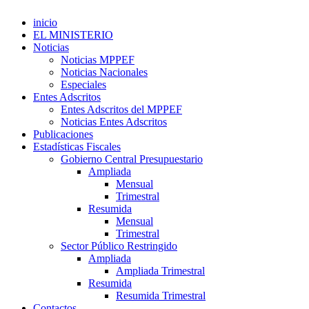
inicio
EL MINISTERIO
Noticias
Noticias MPPEF
Noticias Nacionales
Especiales
Entes Adscritos
Entes Adscritos del MPPEF
Noticias Entes Adscritos
Publicaciones
Estadísticas Fiscales
Gobierno Central Presupuestario
Ampliada
Mensual
Trimestral
Resumida
Mensual
Trimestral
Sector Público Restringido
Ampliada
Ampliada Trimestral
Resumida
Resumida Trimestral
Contactos