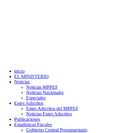
inicio
EL MINISTERIO
Noticias
Noticias MPPEF
Noticias Nacionales
Especiales
Entes Adscritos
Entes Adscritos del MPPEF
Noticias Entes Adscritos
Publicaciones
Estadísticas Fiscales
Gobierno Central Presupuestario