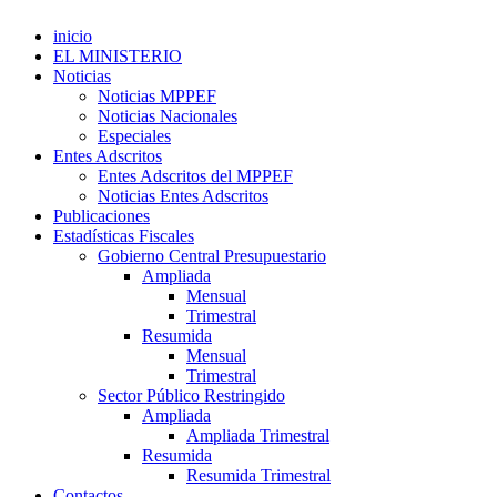
inicio
EL MINISTERIO
Noticias
Noticias MPPEF
Noticias Nacionales
Especiales
Entes Adscritos
Entes Adscritos del MPPEF
Noticias Entes Adscritos
Publicaciones
Estadísticas Fiscales
Gobierno Central Presupuestario
Ampliada
Mensual
Trimestral
Resumida
Mensual
Trimestral
Sector Público Restringido
Ampliada
Ampliada Trimestral
Resumida
Resumida Trimestral
Contactos