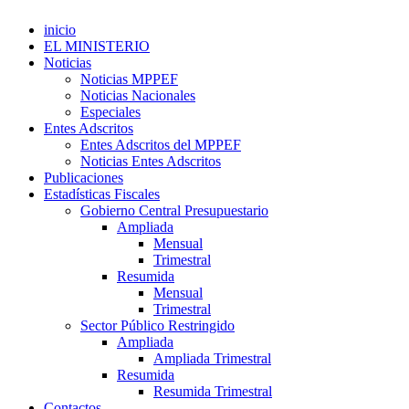
inicio
EL MINISTERIO
Noticias
Noticias MPPEF
Noticias Nacionales
Especiales
Entes Adscritos
Entes Adscritos del MPPEF
Noticias Entes Adscritos
Publicaciones
Estadísticas Fiscales
Gobierno Central Presupuestario
Ampliada
Mensual
Trimestral
Resumida
Mensual
Trimestral
Sector Público Restringido
Ampliada
Ampliada Trimestral
Resumida
Resumida Trimestral
Contactos