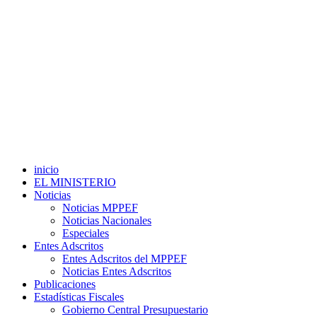
inicio
EL MINISTERIO
Noticias
Noticias MPPEF
Noticias Nacionales
Especiales
Entes Adscritos
Entes Adscritos del MPPEF
Noticias Entes Adscritos
Publicaciones
Estadísticas Fiscales
Gobierno Central Presupuestario