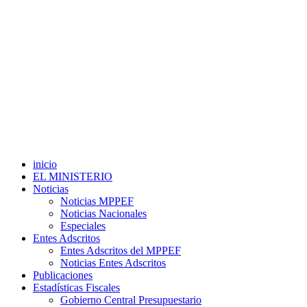
inicio
EL MINISTERIO
Noticias
Noticias MPPEF
Noticias Nacionales
Especiales
Entes Adscritos
Entes Adscritos del MPPEF
Noticias Entes Adscritos
Publicaciones
Estadísticas Fiscales
Gobierno Central Presupuestario