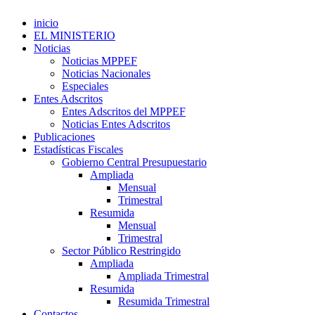
inicio
EL MINISTERIO
Noticias
Noticias MPPEF
Noticias Nacionales
Especiales
Entes Adscritos
Entes Adscritos del MPPEF
Noticias Entes Adscritos
Publicaciones
Estadísticas Fiscales
Gobierno Central Presupuestario
Ampliada
Mensual
Trimestral
Resumida
Mensual
Trimestral
Sector Público Restringido
Ampliada
Ampliada Trimestral
Resumida
Resumida Trimestral
Contactos