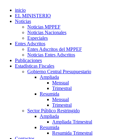
inicio
EL MINISTERIO
Noticias
Noticias MPPEF
Noticias Nacionales
Especiales
Entes Adscritos
Entes Adscritos del MPPEF
Noticias Entes Adscritos
Publicaciones
Estadísticas Fiscales
Gobierno Central Presupuestario
Ampliada
Mensual
Trimestral
Resumida
Mensual
Trimestral
Sector Público Restringido
Ampliada
Ampliada Trimestral
Resumida
Resumida Trimestral
Contactos