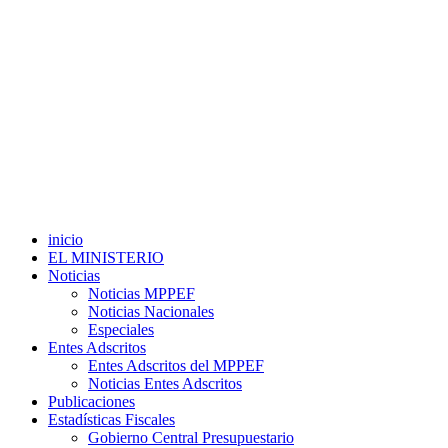
inicio
EL MINISTERIO
Noticias
Noticias MPPEF
Noticias Nacionales
Especiales
Entes Adscritos
Entes Adscritos del MPPEF
Noticias Entes Adscritos
Publicaciones
Estadísticas Fiscales
Gobierno Central Presupuestario