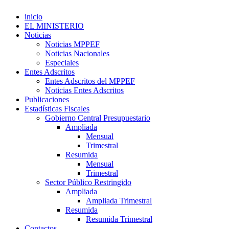
inicio
EL MINISTERIO
Noticias
Noticias MPPEF
Noticias Nacionales
Especiales
Entes Adscritos
Entes Adscritos del MPPEF
Noticias Entes Adscritos
Publicaciones
Estadísticas Fiscales
Gobierno Central Presupuestario
Ampliada
Mensual
Trimestral
Resumida
Mensual
Trimestral
Sector Público Restringido
Ampliada
Ampliada Trimestral
Resumida
Resumida Trimestral
Contactos