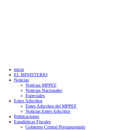
inicio
EL MINISTERIO
Noticias
Noticias MPPEF
Noticias Nacionales
Especiales
Entes Adscritos
Entes Adscritos del MPPEF
Noticias Entes Adscritos
Publicaciones
Estadísticas Fiscales
Gobierno Central Presupuestario