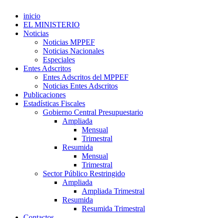
inicio
EL MINISTERIO
Noticias
Noticias MPPEF
Noticias Nacionales
Especiales
Entes Adscritos
Entes Adscritos del MPPEF
Noticias Entes Adscritos
Publicaciones
Estadísticas Fiscales
Gobierno Central Presupuestario
Ampliada
Mensual
Trimestral
Resumida
Mensual
Trimestral
Sector Público Restringido
Ampliada
Ampliada Trimestral
Resumida
Resumida Trimestral
Contactos