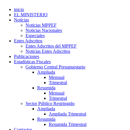
inicio
EL MINISTERIO
Noticias
Noticias MPPEF
Noticias Nacionales
Especiales
Entes Adscritos
Entes Adscritos del MPPEF
Noticias Entes Adscritos
Publicaciones
Estadísticas Fiscales
Gobierno Central Presupuestario
Ampliada
Mensual
Trimestral
Resumida
Mensual
Trimestral
Sector Público Restringido
Ampliada
Ampliada Trimestral
Resumida
Resumida Trimestral
Contactos