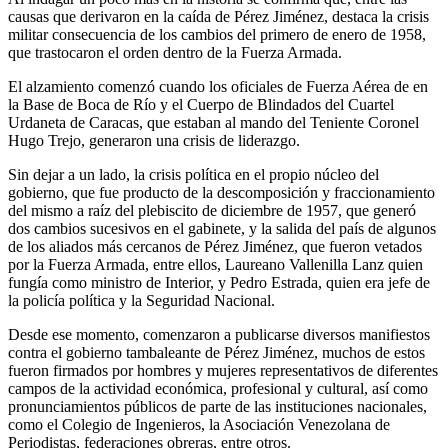
causas que derivaron en la caída de Pérez Jiménez, destaca la crisis
militar consecuencia de los cambios del primero de enero de 1958,
que trastocaron el orden dentro de la Fuerza Armada.
El alzamiento comenzó cuando los oficiales de Fuerza Aérea de en
la Base de Boca de Río y el Cuerpo de Blindados del Cuartel
Urdaneta de Caracas, que estaban al mando del Teniente Coronel
Hugo Trejo, generaron una crisis de liderazgo.
Sin dejar a un lado, la crisis política en el propio núcleo del
gobierno, que fue producto de la descomposición y fraccionamiento
del mismo a raíz del plebiscito de diciembre de 1957, que generó
dos cambios sucesivos en el gabinete, y la salida del país de algunos
de los aliados más cercanos de Pérez Jiménez, que fueron vetados
por la Fuerza Armada, entre ellos, Laureano Vallenilla Lanz quien
fungía como ministro de Interior, y Pedro Estrada, quien era jefe de
la policía política y la Seguridad Nacional.
Desde ese momento, comenzaron a publicarse diversos manifiestos
contra el gobierno tambaleante de Pérez Jiménez, muchos de estos
fueron firmados por hombres y mujeres representativos de diferentes
campos de la actividad económica, profesional y cultural, así como
pronunciamientos públicos de parte de las instituciones nacionales,
como el Colegio de Ingenieros, la Asociación Venezolana de
Periodistas, federaciones obreras, entre otros.