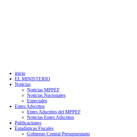
inicio
EL MINISTERIO
Noticias
Noticias MPPEF
Noticias Nacionales
Especiales
Entes Adscritos
Entes Adscritos del MPPEF
Noticias Entes Adscritos
Publicaciones
Estadísticas Fiscales
Gobierno Central Presupuestario