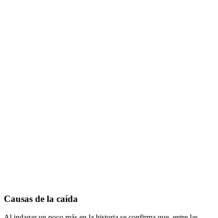
Causas de la caída
Al indagar un poco más en la historia se confirma que, entre las