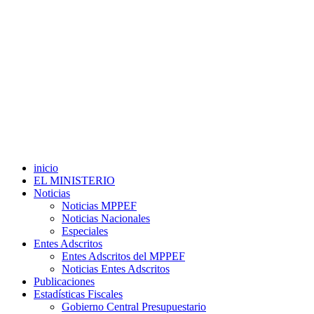
inicio
EL MINISTERIO
Noticias
Noticias MPPEF
Noticias Nacionales
Especiales
Entes Adscritos
Entes Adscritos del MPPEF
Noticias Entes Adscritos
Publicaciones
Estadísticas Fiscales
Gobierno Central Presupuestario