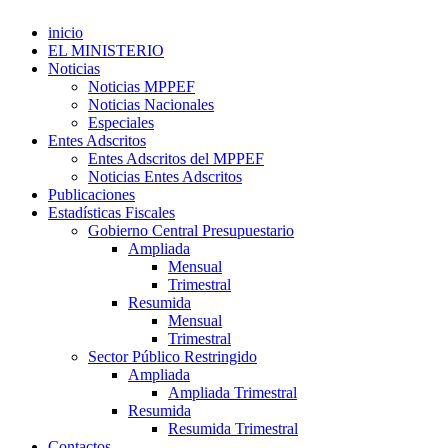
inicio
EL MINISTERIO
Noticias
Noticias MPPEF
Noticias Nacionales
Especiales
Entes Adscritos
Entes Adscritos del MPPEF
Noticias Entes Adscritos
Publicaciones
Estadísticas Fiscales
Gobierno Central Presupuestario
Ampliada
Mensual
Trimestral
Resumida
Mensual
Trimestral
Sector Público Restringido
Ampliada
Ampliada Trimestral
Resumida
Resumida Trimestral
Contactos