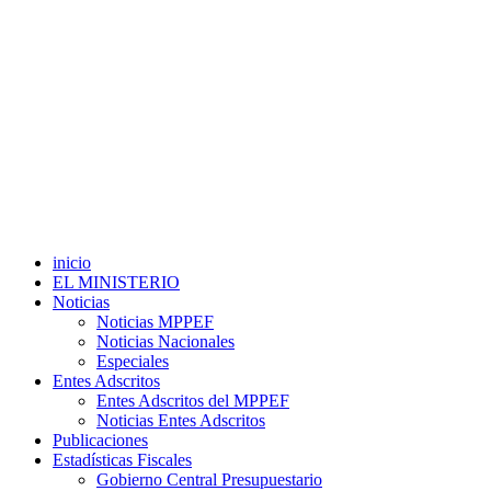
inicio
EL MINISTERIO
Noticias
Noticias MPPEF
Noticias Nacionales
Especiales
Entes Adscritos
Entes Adscritos del MPPEF
Noticias Entes Adscritos
Publicaciones
Estadísticas Fiscales
Gobierno Central Presupuestario