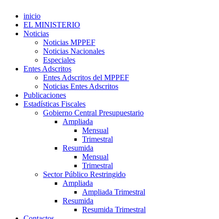
inicio
EL MINISTERIO
Noticias
Noticias MPPEF
Noticias Nacionales
Especiales
Entes Adscritos
Entes Adscritos del MPPEF
Noticias Entes Adscritos
Publicaciones
Estadísticas Fiscales
Gobierno Central Presupuestario
Ampliada
Mensual
Trimestral
Resumida
Mensual
Trimestral
Sector Público Restringido
Ampliada
Ampliada Trimestral
Resumida
Resumida Trimestral
Contactos