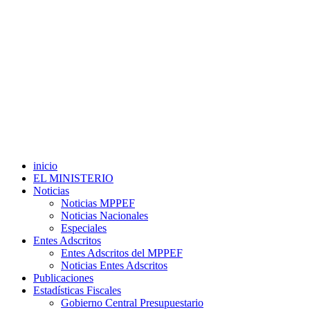
inicio
EL MINISTERIO
Noticias
Noticias MPPEF
Noticias Nacionales
Especiales
Entes Adscritos
Entes Adscritos del MPPEF
Noticias Entes Adscritos
Publicaciones
Estadísticas Fiscales
Gobierno Central Presupuestario