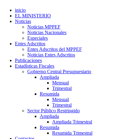
inicio
EL MINISTERIO
Noticias
Noticias MPPEF
Noticias Nacionales
Especiales
Entes Adscritos
Entes Adscritos del MPPEF
Noticias Entes Adscritos
Publicaciones
Estadísticas Fiscales
Gobierno Central Presupuestario
Ampliada
Mensual
Trimestral
Resumida
Mensual
Trimestral
Sector Público Restringido
Ampliada
Ampliada Trimestral
Resumida
Resumida Trimestral
Contactos