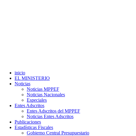
inicio
EL MINISTERIO
Noticias
Noticias MPPEF
Noticias Nacionales
Especiales
Entes Adscritos
Entes Adscritos del MPPEF
Noticias Entes Adscritos
Publicaciones
Estadísticas Fiscales
Gobierno Central Presupuestario