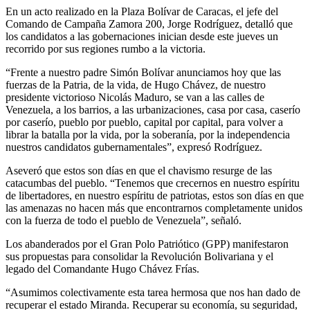
En un acto realizado en la Plaza Bolívar de Caracas, el jefe del
Comando de Campaña Zamora 200, Jorge Rodríguez, detalló que
los candidatos a las gobernaciones inician desde este jueves un
recorrido por sus regiones rumbo a la victoria.
“Frente a nuestro padre Simón Bolívar anunciamos hoy que las
fuerzas de la Patria, de la vida, de Hugo Chávez, de nuestro
presidente victorioso Nicolás Maduro, se van a las calles de
Venezuela, a los barrios, a las urbanizaciones, casa por casa, caserío
por caserío, pueblo por pueblo, capital por capital, para volver a
librar la batalla por la vida, por la soberanía, por la independencia
nuestros candidatos gubernamentales”, expresó Rodríguez.
Aseveró que estos son días en que el chavismo resurge de las
catacumbas del pueblo. “Tenemos que crecernos en nuestro espíritu
de libertadores, en nuestro espíritu de patriotas, estos son días en que
las amenazas no hacen más que encontrarnos completamente unidos
con la fuerza de todo el pueblo de Venezuela”, señaló.
Los abanderados por el Gran Polo Patriótico (GPP) manifestaron
sus propuestas para consolidar la Revolución Bolivariana y el
legado del Comandante Hugo Chávez Frías.
“Asumimos colectivamente esta tarea hermosa que nos han dado de
recuperar el estado Miranda. Recuperar su economía, su seguridad,