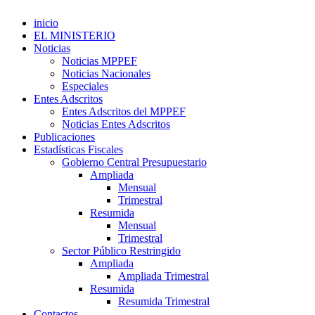
inicio
EL MINISTERIO
Noticias
Noticias MPPEF
Noticias Nacionales
Especiales
Entes Adscritos
Entes Adscritos del MPPEF
Noticias Entes Adscritos
Publicaciones
Estadísticas Fiscales
Gobierno Central Presupuestario
Ampliada
Mensual
Trimestral
Resumida
Mensual
Trimestral
Sector Público Restringido
Ampliada
Ampliada Trimestral
Resumida
Resumida Trimestral
Contactos