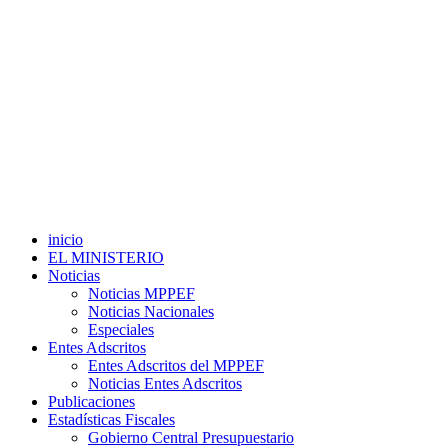
inicio
EL MINISTERIO
Noticias
Noticias MPPEF
Noticias Nacionales
Especiales
Entes Adscritos
Entes Adscritos del MPPEF
Noticias Entes Adscritos
Publicaciones
Estadísticas Fiscales
Gobierno Central Presupuestario