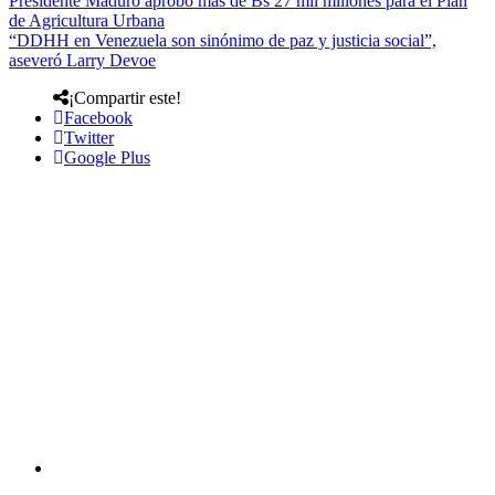
Presidente Maduro aprobó más de Bs 27 mil millones para el Plan
de Agricultura Urbana
“DDHH en Venezuela son sinónimo de paz y justicia social”,
aseveró Larry Devoe
¡Compartir este!
Facebook
Twitter
Google Plus