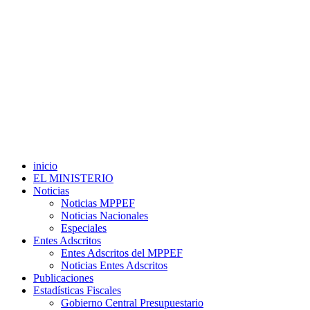
inicio
EL MINISTERIO
Noticias
Noticias MPPEF
Noticias Nacionales
Especiales
Entes Adscritos
Entes Adscritos del MPPEF
Noticias Entes Adscritos
Publicaciones
Estadísticas Fiscales
Gobierno Central Presupuestario