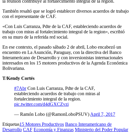
la reunión contribuye al fortalecimiento integral de la región.
También resaltó que se logró establecer diversos acuerdos de trabajo
con el representante de CAF.
«Con Luis Carranza, Pdte de la CAF, estableciendo acuerdos de
trabajo con miras al fortalecimiento integral de la region», escribió
en su muro de la referida red social.
En ese contexto, el pasado sábado 2 de abril, Lobo encabezó un
encuentro en La Asunción, Paraguay, con la directiva del Banco
Interamericano de Desarrollo y con inversionistas internacionales
interesados en los 15 motores productivos de la Agenda Económica
Bolivariana.
T/Kendy Cortés
#7Abr
Con Luis Carranza, Pdte de la CAF,
estableciendo acuerdos de trabajo con miras al
fortalecimiento integral de la region.
pic.twitter.com/d4dGXCZvzi
— Ramón Lobo (@RamonLoboPSUV)
April 7, 2017
Etiquetas
15 Motores Productivos
Banco Interamericano de
Desarrollo
CAF
Economía y Finanzas
Ministerio del Poder Popular