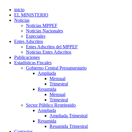
inicio
EL MINISTERIO
Noticias
Noticias MPPEF
Noticias Nacionales
Especiales
Entes Adscritos
Entes Adscritos del MPPEF
Noticias Entes Adscritos
Publicaciones
Estadísticas Fiscales
Gobierno Central Presupuestario
Ampliada
Mensual
Trimestral
Resumida
Mensual
Trimestral
Sector Público Restringido
Ampliada
Ampliada Trimestral
Resumida
Resumida Trimestral
Contactos