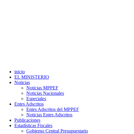
inicio
EL MINISTERIO
Noticias
Noticias MPPEF
Noticias Nacionales
Especiales
Entes Adscritos
Entes Adscritos del MPPEF
Noticias Entes Adscritos
Publicaciones
Estadísticas Fiscales
Gobierno Central Presupuestario