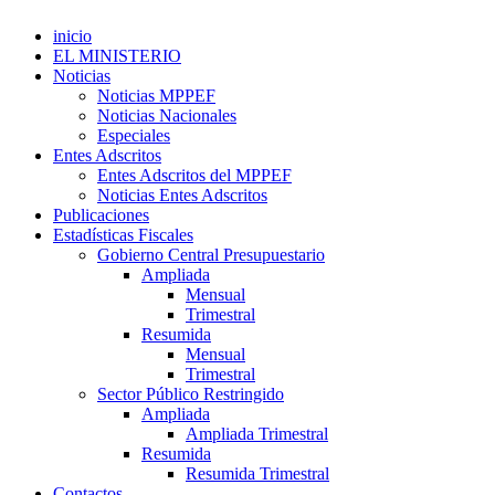
inicio
EL MINISTERIO
Noticias
Noticias MPPEF
Noticias Nacionales
Especiales
Entes Adscritos
Entes Adscritos del MPPEF
Noticias Entes Adscritos
Publicaciones
Estadísticas Fiscales
Gobierno Central Presupuestario
Ampliada
Mensual
Trimestral
Resumida
Mensual
Trimestral
Sector Público Restringido
Ampliada
Ampliada Trimestral
Resumida
Resumida Trimestral
Contactos