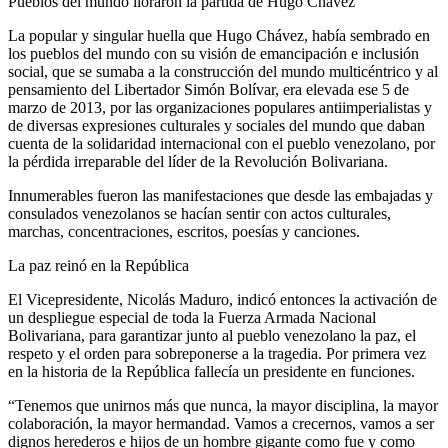
Pueblos del mundo lloraron la partida de Hugo Chávez
La popular y singular huella que Hugo Chávez, había sembrado en
los pueblos del mundo con su visión de emancipación e inclusión
social, que se sumaba a la construcción del mundo multicéntrico y al
pensamiento del Libertador Simón Bolívar, era elevada ese 5 de
marzo de 2013, por las organizaciones populares antiimperialistas y
de diversas expresiones culturales y sociales del mundo que daban
cuenta de la solidaridad internacional con el pueblo venezolano, por
la pérdida irreparable del líder de la Revolución Bolivariana.
Innumerables fueron las manifestaciones que desde las embajadas y
consulados venezolanos se hacían sentir con actos culturales,
marchas, concentraciones, escritos, poesías y canciones.
La paz reinó en la República
El Vicepresidente, Nicolás Maduro, indicó entonces la activación de
un despliegue especial de toda la Fuerza Armada Nacional
Bolivariana, para garantizar junto al pueblo venezolano la paz, el
respeto y el orden para sobreponerse a la tragedia. Por primera vez
en la historia de la República fallecía un presidente en funciones.
“Tenemos que unirnos más que nunca, la mayor disciplina, la mayor
colaboración, la mayor hermandad. Vamos a crecernos, vamos a ser
dignos herederos e hijos de un hombre gigante como fue y como