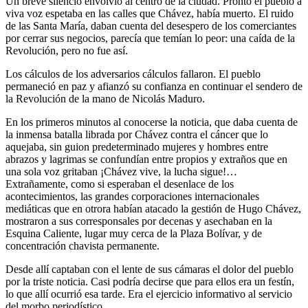
Un breve silencio envolvió al centro de la ciudad. Pronto el pueblo a
viva voz espetaba en las calles que Chávez, había muerto. El ruido
de las Santa María, daban cuenta del desespero de los comerciantes
por cerrar sus negocios, parecía que temían lo peor: una caída de la
Revolución, pero no fue así.
Los cálculos de los adversarios cálculos fallaron. El pueblo
permaneció en paz y afianzó su confianza en continuar el sendero de
la Revolución de la mano de Nicolás Maduro.
En los primeros minutos al conocerse la noticia, que daba cuenta de
la inmensa batalla librada por Chávez contra el cáncer que lo
aquejaba, sin guion predeterminado mujeres y hombres entre
abrazos y lagrimas se confundían entre propios y extraños que en
una sola voz gritaban ¡Chávez vive, la lucha sigue!…
Extrañamente, como si esperaban el desenlace de los
acontecimientos, las grandes corporaciones internacionales
mediáticas que en otrora habían atacado la gestión de Hugo Chávez,
mostraron a sus corresponsales por decenas y asechaban en la
Esquina Caliente, lugar muy cerca de la Plaza Bolívar, y de
concentración chavista permanente.
Desde allí captaban con el lente de sus cámaras el dolor del pueblo
por la triste noticia. Casi podría decirse que para ellos era un festín,
lo que allí ocurrió esa tarde. Era el ejercicio informativo al servicio
del morbo periodístico.