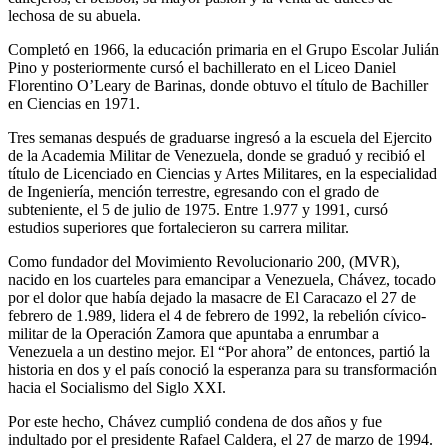
lechosa de su abuela.
Completó en 1966, la educación primaria en el Grupo Escolar Julián
Pino y posteriormente cursó el bachillerato en el Liceo Daniel
Florentino O’Leary de Barinas, donde obtuvo el título de Bachiller
en Ciencias en 1971.
Tres semanas después de graduarse ingresó a la escuela del Ejercito
de la Academia Militar de Venezuela, donde se graduó y recibió el
título de Licenciado en Ciencias y Artes Militares, en la especialidad
de Ingeniería, mención terrestre, egresando con el grado de
subteniente, el 5 de julio de 1975. Entre 1.977 y 1991, cursó
estudios superiores que fortalecieron su carrera militar.
Como fundador del Movimiento Revolucionario 200, (MVR),
nacido en los cuarteles para emancipar a Venezuela, Chávez, tocado
por el dolor que había dejado la masacre de El Caracazo el 27 de
febrero de 1.989, lidera el 4 de febrero de 1992, la rebelión cívico-
militar de la Operación Zamora que apuntaba a enrumbar a
Venezuela a un destino mejor. El “Por ahora” de entonces, partió la
historia en dos y el país conoció la esperanza para su transformación
hacia el Socialismo del Siglo XXI.
Por este hecho, Chávez cumplió condena de dos años y fue
indultado por el presidente Rafael Caldera, el 27 de marzo de 1994.