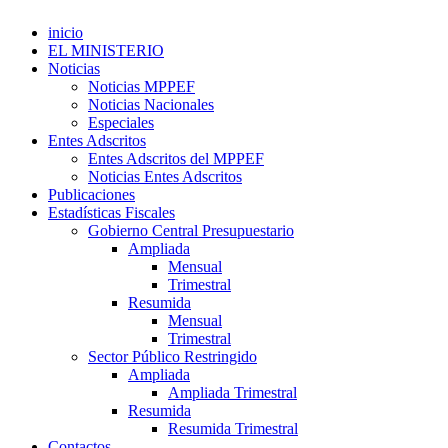
inicio
EL MINISTERIO
Noticias
Noticias MPPEF
Noticias Nacionales
Especiales
Entes Adscritos
Entes Adscritos del MPPEF
Noticias Entes Adscritos
Publicaciones
Estadísticas Fiscales
Gobierno Central Presupuestario
Ampliada
Mensual
Trimestral
Resumida
Mensual
Trimestral
Sector Público Restringido
Ampliada
Ampliada Trimestral
Resumida
Resumida Trimestral
Contactos