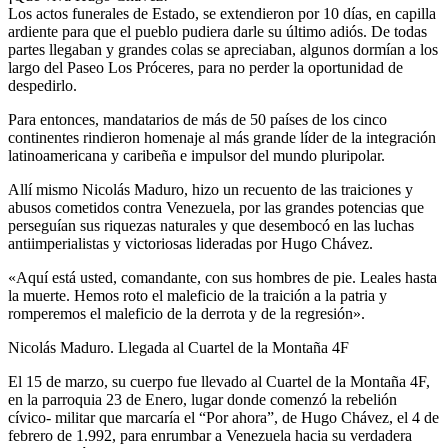
Los actos funerales de Estado, se extendieron por 10 días, en capilla
ardiente para que el pueblo pudiera darle su último adiós. De todas
partes llegaban y grandes colas se apreciaban, algunos dormían a los
largo del Paseo Los Próceres, para no perder la oportunidad de
despedirlo.
Para entonces, mandatarios de más de 50 países de los cinco
continentes rindieron homenaje al más grande líder de la integración
latinoamericana y caribeña e impulsor del mundo pluripolar.
Allí mismo Nicolás Maduro, hizo un recuento de las traiciones y
abusos cometidos contra Venezuela, por las grandes potencias que
perseguían sus riquezas naturales y que desembocó en las luchas
antiimperialistas y victoriosas lideradas por Hugo Chávez.
«Aquí está usted, comandante, con sus hombres de pie. Leales hasta
la muerte. Hemos roto el maleficio de la traición a la patria y
romperemos el maleficio de la derrota y de la regresión».
Nicolás Maduro. Llegada al Cuartel de la Montaña 4F
El 15 de marzo, su cuerpo fue llevado al Cuartel de la Montaña 4F,
en la parroquia 23 de Enero, lugar donde comenzó la rebelión
cívico- militar que marcaría el “Por ahora”, de Hugo Chávez, el 4 de
febrero de 1.992, para enrumbar a Venezuela hacia su verdadera