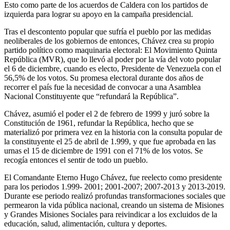
Esto como parte de los acuerdos de Caldera con los partidos de
izquierda para lograr su apoyo en la campaña presidencial.
Tras el descontento popular que sufría el pueblo por las medidas
neoliberales de los gobiernos de entonces, Chávez crea su propio
partido político como maquinaria electoral: El Movimiento Quinta
República (MVR), que lo llevó al poder por la vía del voto popular
el 6 de diciembre, cuando es electo, Presidente de Venezuela con el
56,5% de los votos. Su promesa electoral durante dos años de
recorrer el país fue la necesidad de convocar a una Asamblea
Nacional Constituyente que “refundará la República”.
Chávez, asumió el poder el 2 de febrero de 1999 y juró sobre la
Constitución de 1961, refundar la República, hecho que se
materializó por primera vez en la historia con la consulta popular de
la constituyente el 25 de abril de 1.999, y que fue aprobada en las
urnas el 15 de diciembre de 1991 con el 71% de los votos. Se
recogía entonces el sentir de todo un pueblo.
El Comandante Eterno Hugo Chávez, fue reelecto como presidente
para los periodos 1.999- 2001; 2001-2007; 2007-2013 y 2013-2019.
Durante ese periodo realizó profundas transformaciones sociales que
permearon la vida pública nacional, creando un sistema de Misiones
y Grandes Misiones Sociales para reivindicar a los excluidos de la
educación, salud, alimentación, cultura y deportes.