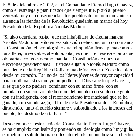
El 8 de diciembre de 2012, en el Comandante Eterno Hugo Chávez,
como el estratega y planificador que siempre fue, pidió al pueblo
venezolano y en consecuencia a los pueblos del mundo que ante su
ausencia las riendas de la Revolución quedarán en manos del hoy
Presidente de la República Nicolás Maduro.
“Si algo ocurriera, repito, que me inhabilitara de alguna manera,
Nicolás Maduro no sólo en esa situación debe concluir, como manda
la Constitución, el período; sino que mi opinión firme, plena como la
luna llena, irrevocable, absoluta, total, es que —en ese escenario que
obligaría a convocar como manda la Constitución de nuevo a
elecciones presidenciales— ustedes elijan a Nicolás Maduro como
presidente de la República Bolivariana de Venezuela. Yo se los pido
desde mi corazón. Es uno de los líderes jóvenes de mayor capacidad
para continuar, si es que yo no pudiera —Dios sabe lo que hace—,
si es que yo no pudiera, continuar con su mano firme, con su
mirada, con su corazón de hombre del pueblo, con su don de gente,
con su inteligencia, con el reconocimiento internacional que se ha
ganado, con su liderazgo, al frente de la Presidencia de la República,
dirigiendo, junto al pueblo siempre y subordinado a los intereses del
pueblo, los destino de esta Patria”
Desde entonces, este sueño del Comandante Eterno Hugo Chávez,
se ha cumplido con lealtad y poniendo su ideología como luz y guía,
el pueblo ha sabido honrar su legado, el mismo que hoy se ha hecho