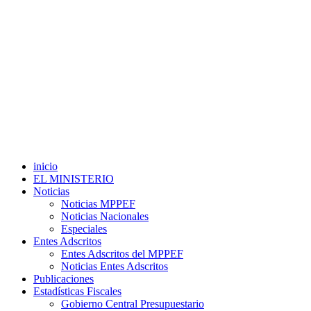
inicio
EL MINISTERIO
Noticias
Noticias MPPEF
Noticias Nacionales
Especiales
Entes Adscritos
Entes Adscritos del MPPEF
Noticias Entes Adscritos
Publicaciones
Estadísticas Fiscales
Gobierno Central Presupuestario