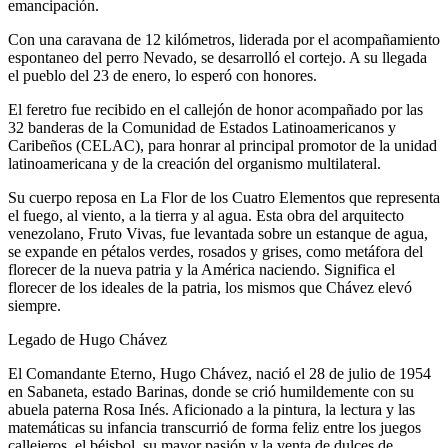
emancipación.
Con una caravana de 12 kilómetros, liderada por el acompañamiento
espontaneo del perro Nevado, se desarrolló el cortejo. A su llegada
el pueblo del 23 de enero, lo esperó con honores.
El feretro fue recibido en el callejón de honor acompañado por las
32 banderas de la Comunidad de Estados Latinoamericanos y
Caribeños (CELAC), para honrar al principal promotor de la unidad
latinoamericana y de la creación del organismo multilateral.
Su cuerpo reposa en La Flor de los Cuatro Elementos que representa
el fuego, al viento, a la tierra y al agua. Esta obra del arquitecto
venezolano, Fruto Vivas, fue levantada sobre un estanque de agua,
se expande en pétalos verdes, rosados y grises, como metáfora del
florecer de la nueva patria y la América naciendo. Significa el
florecer de los ideales de la patria, los mismos que Chávez elevó
siempre.
Legado de Hugo Chávez
El Comandante Eterno, Hugo Chávez, nació el 28 de julio de 1954
en Sabaneta, estado Barinas, donde se crió humildemente con su
abuela paterna Rosa Inés. Aficionado a la pintura, la lectura y las
matemáticas su infancia transcurrió de forma feliz entre los juegos
callejeros, el béisbol, su mayor pasión y la venta de dulces de