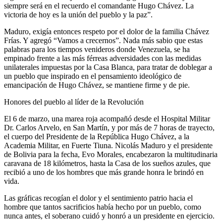
siempre será en el recuerdo el comandante Hugo Chávez. La
victoria de hoy es la unión del pueblo y la paz”.
Maduro, exigía entonces respeto por el dolor de la familia Chávez
Frías. Y agregó “Vamos a crecernos”. Nada más sabio que estas
palabras para los tiempos venideros donde Venezuela, se ha
empinado frente a las más férreas adversidades con las medidas
unilaterales impuestas por la Casa Blanca, para tratar de doblegar a
un pueblo que inspirado en el pensamiento ideológico de
emancipación de Hugo Chávez, se mantiene firme y de pie.
Honores del pueblo al líder de la Revolución
El 6 de marzo, una marea roja acompañó desde el Hospital Militar
Dr. Carlos Arvelo, en San Martín, y por más de 7 horas de trayecto,
el cuerpo del Presidente de la República Hugo Chávez, a la
Academia Militar, en Fuerte Tiuna. Nicolás Maduro y el presidente
de Bolivia para la fecha, Evo Morales, encabezaron la multitudinaria
caravana de 18 kilómetros, hasta la Casa de los sueños azules, que
recibió a uno de los hombres que más grande honra le brindó en
vida.
Las gráficas recogían el dolor y el sentimiento patrio hacia el
hombre que tantos sacrificios había hecho por un pueblo, como
nunca antes, el soberano cuidó y honró a un presidente en ejercicio.