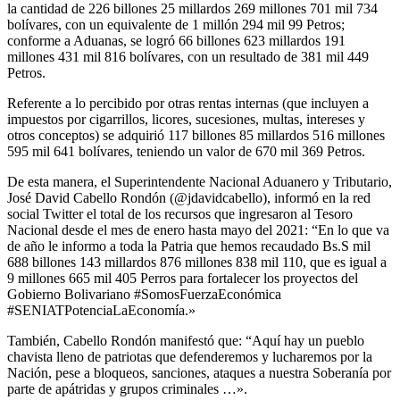
la cantidad de 226 billones 25 millardos 269 millones 701 mil 734
bolívares, con un equivalente de 1 millón 294 mil 99 Petros;
conforme a Aduanas, se logró 66 billones 623 millardos 191
millones 431 mil 816 bolívares, con un resultado de 381 mil 449
Petros.
Referente a lo percibido por otras rentas internas (que incluyen a
impuestos por cigarrillos, licores, sucesiones, multas, intereses y
otros conceptos) se adquirió 117 billones 85 millardos 516 millones
595 mil 641 bolívares, teniendo un valor de 670 mil 369 Petros.
De esta manera, el Superintendente Nacional Aduanero y Tributario,
José David Cabello Rondón (@jdavidcabello), informó en la red
social Twitter el total de los recursos que ingresaron al Tesoro
Nacional desde el mes de enero hasta mayo del 2021: “En lo que va
de año le informo a toda la Patria que hemos recaudado Bs.S mil
688 billones 143 millardos 876 millones 838 mil 110, que es igual a
9 millones 665 mil 405 Perros para fortalecer los proyectos del
Gobierno Bolivariano #SomosFuerzaEconómica
#SENIATPotenciaLaEconomía.»
También, Cabello Rondón manifestó que: “Aquí hay un pueblo
chavista lleno de patriotas que defenderemos y lucharemos por la
Nación, pese a bloqueos, sanciones, ataques a nuestra Soberanía por
parte de apátridas y grupos criminales …».