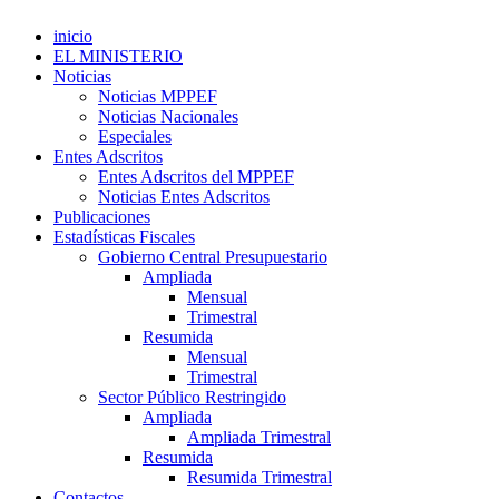
inicio
EL MINISTERIO
Noticias
Noticias MPPEF
Noticias Nacionales
Especiales
Entes Adscritos
Entes Adscritos del MPPEF
Noticias Entes Adscritos
Publicaciones
Estadísticas Fiscales
Gobierno Central Presupuestario
Ampliada
Mensual
Trimestral
Resumida
Mensual
Trimestral
Sector Público Restringido
Ampliada
Ampliada Trimestral
Resumida
Resumida Trimestral
Contactos