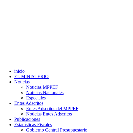
inicio
EL MINISTERIO
Noticias
Noticias MPPEF
Noticias Nacionales
Especiales
Entes Adscritos
Entes Adscritos del MPPEF
Noticias Entes Adscritos
Publicaciones
Estadísticas Fiscales
Gobierno Central Presupuestario