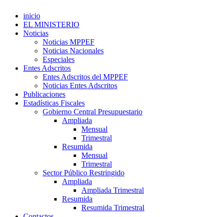
inicio
EL MINISTERIO
Noticias
Noticias MPPEF
Noticias Nacionales
Especiales
Entes Adscritos
Entes Adscritos del MPPEF
Noticias Entes Adscritos
Publicaciones
Estadísticas Fiscales
Gobierno Central Presupuestario
Ampliada
Mensual
Trimestral
Resumida
Mensual
Trimestral
Sector Público Restringido
Ampliada
Ampliada Trimestral
Resumida
Resumida Trimestral
Contactos