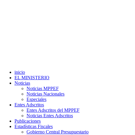
inicio
EL MINISTERIO
Noticias
Noticias MPPEF
Noticias Nacionales
Especiales
Entes Adscritos
Entes Adscritos del MPPEF
Noticias Entes Adscritos
Publicaciones
Estadísticas Fiscales
Gobierno Central Presupuestario