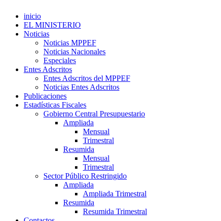
inicio
EL MINISTERIO
Noticias
Noticias MPPEF
Noticias Nacionales
Especiales
Entes Adscritos
Entes Adscritos del MPPEF
Noticias Entes Adscritos
Publicaciones
Estadísticas Fiscales
Gobierno Central Presupuestario
Ampliada
Mensual
Trimestral
Resumida
Mensual
Trimestral
Sector Público Restringido
Ampliada
Ampliada Trimestral
Resumida
Resumida Trimestral
Contactos