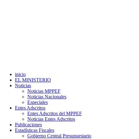
inicio
EL MINISTERIO
Noticias
Noticias MPPEF
Noticias Nacionales
Especiales
Entes Adscritos
Entes Adscritos del MPPEF
Noticias Entes Adscritos
Publicaciones
Estadísticas Fiscales
Gobierno Central Presupuestario