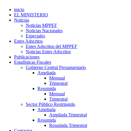
inicio
EL MINISTERIO
Noticias
Noticias MPPEF
Noticias Nacionales
Especiales
Entes Adscritos
Entes Adscritos del MPPEF
Noticias Entes Adscritos
Publicaciones
Estadísticas Fiscales
Gobierno Central Presupuestario
Ampliada
Mensual
Trimestral
Resumida
Mensual
Trimestral
Sector Público Restringido
Ampliada
Ampliada Trimestral
Resumida
Resumida Trimestral
Contactos