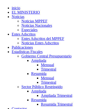
inicio
EL MINISTERIO
Noticias
Noticias MPPEF
Noticias Nacionales
Especiales
Entes Adscritos
Entes Adscritos del MPPEF
Noticias Entes Adscritos
Publicaciones
Estadísticas Fiscales
Gobierno Central Presupuestario
Ampliada
Mensual
Trimestral
Resumida
Mensual
Trimestral
Sector Público Restringido
Ampliada
Ampliada Trimestral
Resumida
Resumida Trimestral
Contactos