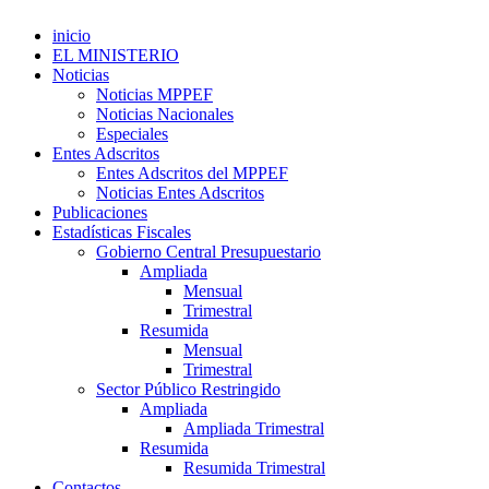
inicio
EL MINISTERIO
Noticias
Noticias MPPEF
Noticias Nacionales
Especiales
Entes Adscritos
Entes Adscritos del MPPEF
Noticias Entes Adscritos
Publicaciones
Estadísticas Fiscales
Gobierno Central Presupuestario
Ampliada
Mensual
Trimestral
Resumida
Mensual
Trimestral
Sector Público Restringido
Ampliada
Ampliada Trimestral
Resumida
Resumida Trimestral
Contactos