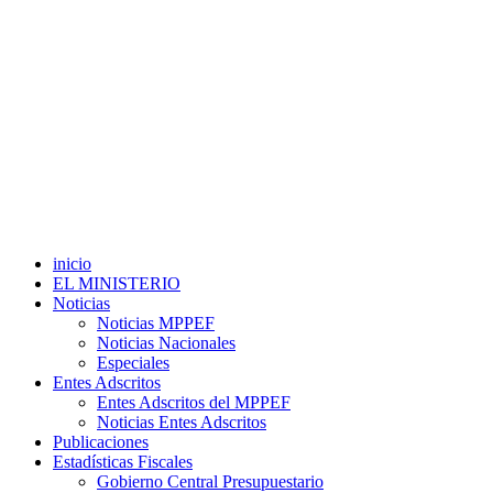
inicio
EL MINISTERIO
Noticias
Noticias MPPEF
Noticias Nacionales
Especiales
Entes Adscritos
Entes Adscritos del MPPEF
Noticias Entes Adscritos
Publicaciones
Estadísticas Fiscales
Gobierno Central Presupuestario