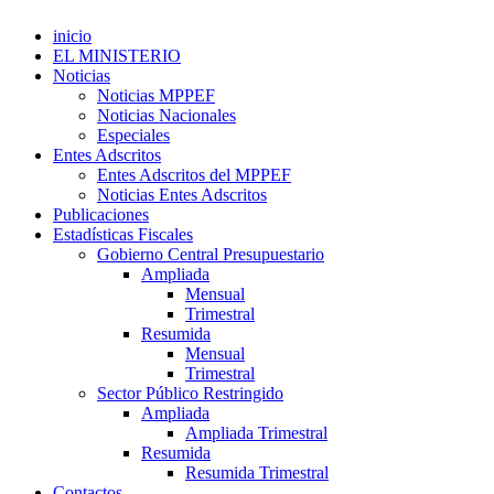
inicio
EL MINISTERIO
Noticias
Noticias MPPEF
Noticias Nacionales
Especiales
Entes Adscritos
Entes Adscritos del MPPEF
Noticias Entes Adscritos
Publicaciones
Estadísticas Fiscales
Gobierno Central Presupuestario
Ampliada
Mensual
Trimestral
Resumida
Mensual
Trimestral
Sector Público Restringido
Ampliada
Ampliada Trimestral
Resumida
Resumida Trimestral
Contactos