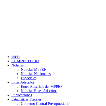
inicio
EL MINISTERIO
Noticias
Noticias MPPEF
Noticias Nacionales
Especiales
Entes Adscritos
Entes Adscritos del MPPEF
Noticias Entes Adscritos
Publicaciones
Estadísticas Fiscales
Gobierno Central Presupuestario