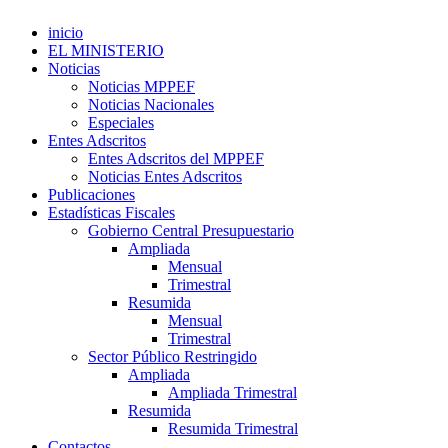
inicio
EL MINISTERIO
Noticias
Noticias MPPEF
Noticias Nacionales
Especiales
Entes Adscritos
Entes Adscritos del MPPEF
Noticias Entes Adscritos
Publicaciones
Estadísticas Fiscales
Gobierno Central Presupuestario
Ampliada
Mensual
Trimestral
Resumida
Mensual
Trimestral
Sector Público Restringido
Ampliada
Ampliada Trimestral
Resumida
Resumida Trimestral
Contactos