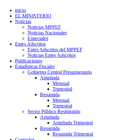
inicio
EL MINISTERIO
Noticias
Noticias MPPEF
Noticias Nacionales
Especiales
Entes Adscritos
Entes Adscritos del MPPEF
Noticias Entes Adscritos
Publicaciones
Estadísticas Fiscales
Gobierno Central Presupuestario
Ampliada
Mensual
Trimestral
Resumida
Mensual
Trimestral
Sector Público Restringido
Ampliada
Ampliada Trimestral
Resumida
Resumida Trimestral
Contactos