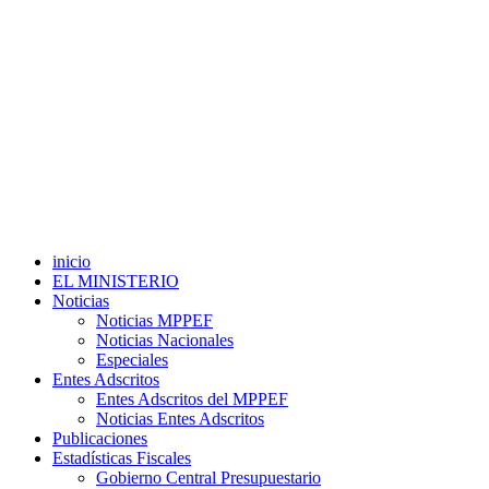
inicio
EL MINISTERIO
Noticias
Noticias MPPEF
Noticias Nacionales
Especiales
Entes Adscritos
Entes Adscritos del MPPEF
Noticias Entes Adscritos
Publicaciones
Estadísticas Fiscales
Gobierno Central Presupuestario